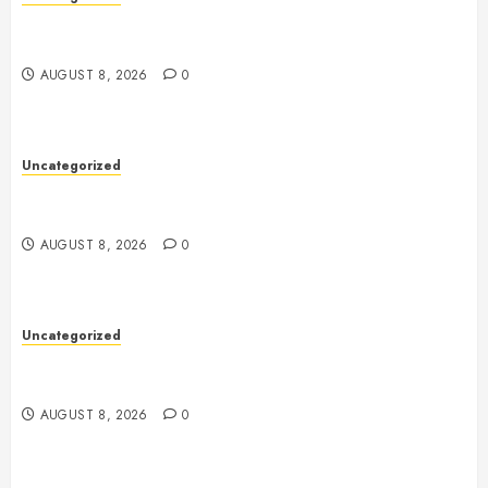
Toto Sites: A Comprehensive Guide to Online Toto
Betting Platforms
AUGUST 8, 2026
0
Uncategorized
Toto Sites: A Comprehensive Guide to Online Toto
Betting Platforms
AUGUST 8, 2026
0
Uncategorized
Slot Machines: An In-Depth Guide to Gameplay,
Features, Technology, and Responsible Gaming
AUGUST 8, 2026
0