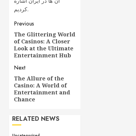
آن ها در ایران اشاره
کردیم.
Post
Previous
navigation
The Glittering World
Previous
of Casinos: A Closer
post:
Look at the Ultimate
Entertainment Hub
Next
The Allure of the
Next
Casino: A World of
post:
Entertainment and
Chance
RELATED NEWS
Uncategorized