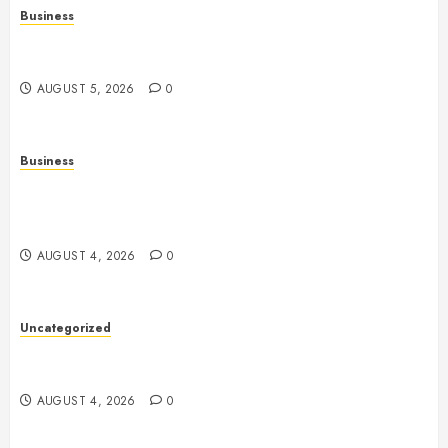
Business
Online Games: The Complete Guide to Digital
Entertainment and Multiplayer Gaming
AUGUST 5, 2026
0
Business
Mobile Technology in the Modern World: A
Comprehensive Guide to Smartphones, Connectivity,
and Digital Life
AUGUST 4, 2026
0
Uncategorized
Health: The Complete Guide to Achieving a
Balanced and Healthy Lifestyle
AUGUST 4, 2026
0