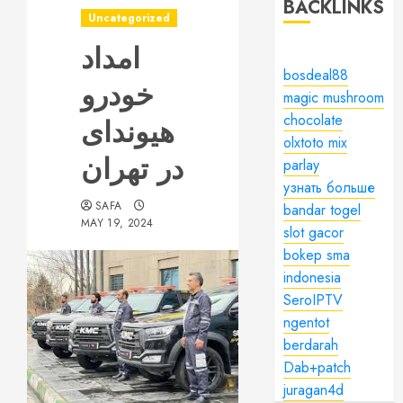
BACKLINKS
Uncategorized
امداد
bosdeal88
خودرو
magic mushroom
chocolate
هیوندای
olxtoto mix
در تهران
parlay
узнать больше
SAFA
bandar togel
MAY 19, 2024
slot gacor
bokep sma
indonesia
SeroIPTV
ngentot
berdarah
Dab+patch
juragan4d