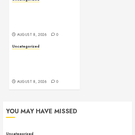
Toto Sites: A
Comprehensive Guide to
Online Toto Betting
Platforms
AUGUST 8, 2026
0
Uncategorized
Toto Sites: A
Comprehensive Guide to
Online Toto Betting
Platforms
AUGUST 8, 2026
0
YOU MAY HAVE MISSED
Uncategorized